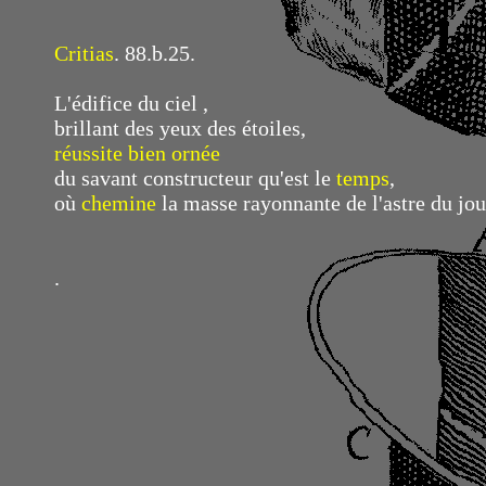
Critias
. 88.b.25.
L'édifice du ciel ,
brillant des yeux des étoiles,
réussite bien ornée
du savant constructeur qu'est le
temps
,
où
chemine
la masse rayonnante de l'astre du jou
.