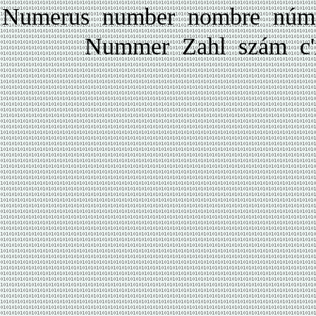
Numerus number nombre núm
Nummer Zahl szám c'í