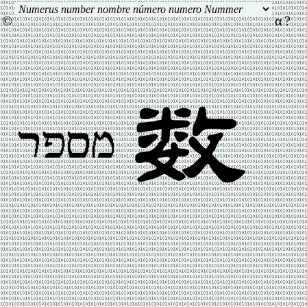
©
α
?